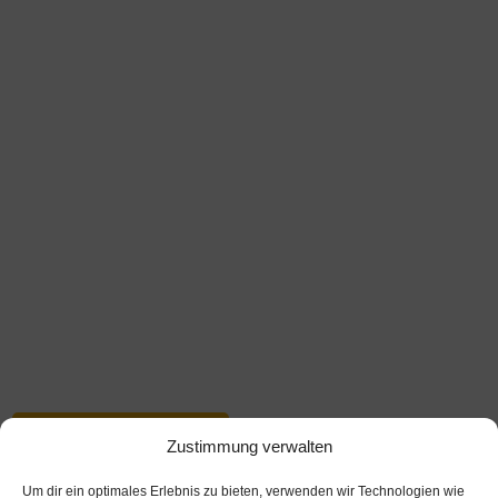
Gestalten Sie mit uns die Energiewende und
werden Sie Teil unseres Teams.
JETZT BEWERBEN!
Zustimmung verwalten
Um dir ein optimales Erlebnis zu bieten, verwenden wir Technologien wie